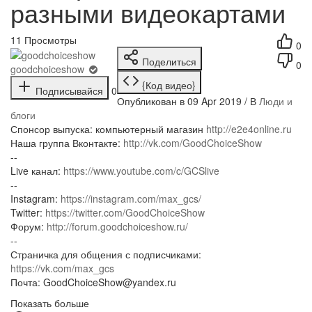
разными видеокартами
11
Просмотры
0
Поделиться
0
goodchoiceshow
{Код видео}
Подписывайся
0
Опубликован в 09 Apr 2019 / В
Люди и
блоги
Спонсор выпуска: компьютерный магазин
http://e2e4online.ru
Наша группа Вконтакте:
http://vk.com/GoodChoiceShow
--
Live канал:
https://www.youtube.com/c/GCSlive
--
Instagram:
https://instagram.com/max_gcs/
Twitter:
https://twitter.com/GoodChoiceShow
Форум:
http://forum.goodchoiceshow.ru/
--
Страничка для общения с подписчиками:
https://vk.com/max_gcs
Почта: GoodChoiceShow@yandex.ru
Показать больше