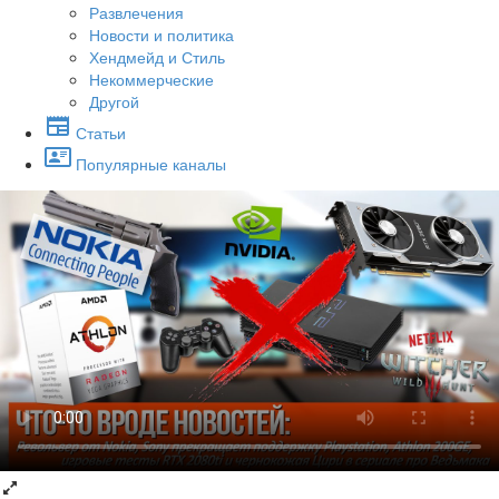
Развлечения
Новости и политика
Хендмейд и Стиль
Некоммерческие
Другой
Статьи
Популярные каналы