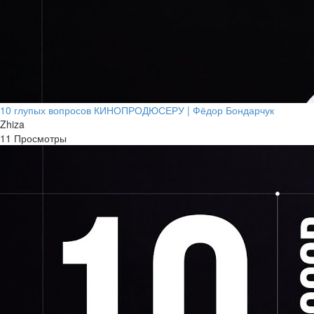
10 глупых вопросов КИНОПРОДЮСЕРУ | Фёдор Бондарчук
Zhiza
11 Просмотры