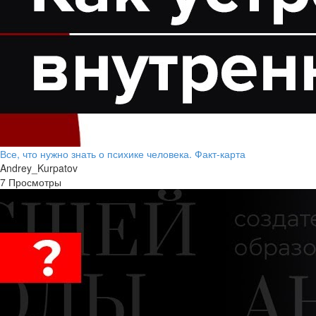
Все, что нужно знать о психике человека. Факт-карта
Andrey_Kurpatov
7 Просмотры