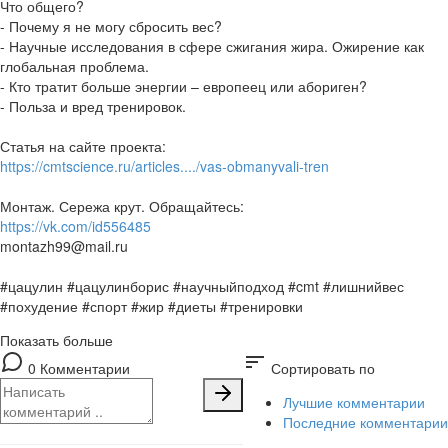
Что общего?
- Почему я не могу сбросить вес?
- Научные исследования в сфере сжигания жира. Ожирение как
глобальная проблема.
- Кто тратит больше энергии – европеец или абориген?
- Польза и вред тренировок.
Статья на сайте проекта:
https://cmtscience.ru/articles..../vas-obmanyvali-tren
Монтаж. Сережа крут. Обращайтесь:
https://vk.com/id556485
montazh99@mail.ru
#цацулин #цацулинборис #научныйподход #cmt #лишнийвес
#похудение #спорт #жир #диеты #тренировки
Показать больше
sort
0 Комментарии
Сортировать по
Лучшие комментарии
Последние комментарии