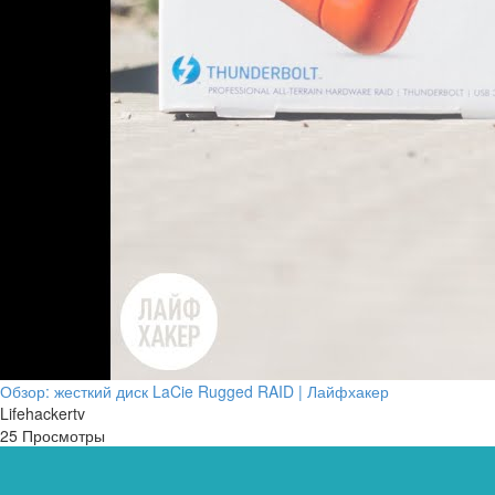
Обзор: жесткий диск LaCie Rugged RAID | Лайфхакер
Lifehackertv
25 Просмотры