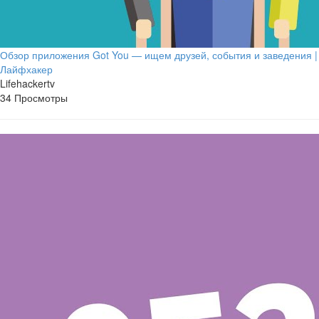
Обзор приложения Got You — ищем друзей, события и заведения |
Лайфхакер
Lifehackertv
34 Просмотры