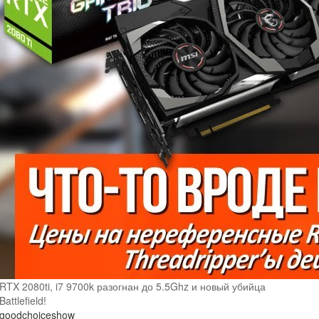
RTX 2080ti, i7 9700k разогнан до 5.5Ghz и новый убийца
Battlefield!
goodchoiceshow