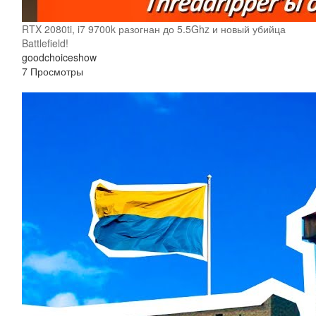
RTX 2080ti, i7 9700k разогнан до 5.5Ghz и новый убийца
Battlefield!
goodchoiceshow
7 Просмотры