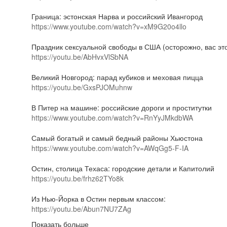
Граница: эстонская Нарва и российский Ивангород
https://www.youtube.com/watch?v=xM9G20o4llo
Праздник сексуальной свободы в США (осторожно, вас эт
https://youtu.be/AbHvxVlSbNA
Великий Новгород: парад кубиков и меховая пицца
https://youtu.be/GxsPJOMuhnw
В Питер на машине: российские дороги и проститутки
https://www.youtube.com/watch?v=RnYyJMkdbWA
Самый богатый и самый бедный районы Хьюстона
https://www.youtube.com/watch?v=AWqGg5-F-IA
Остин, столица Техаса: городские детали и Капитолий
https://youtu.be/frhz62TYo8k
Из Нью-Йорка в Остин первым классом:
https://youtu.be/Abun7NU7ZAg
Показать больше