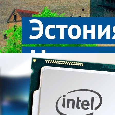
Эстония, Нарва: замок, Ленин и местный вариант
реновации
varlamov
16 Просмотры
Показать больше