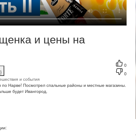
ещенка и цены на
0
}
0
ешествия и события
я по Нарве! Посмотрел спальные районы и местные магазины.
альше будет Ивангород.
ции: