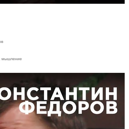
ов
на мышление