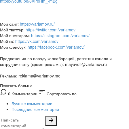
https://youtu.be/6XPeRm_-mBg
———
Мой сайт:
https://varlamov.ru/
Мой твиттер:
https://twitter.com/varlamov
Мой инстаграм:
https://instagram.com/varlamov/
Мой вк:
https://vk.com/varlamov
Мой фейсбук:
https://facebook.com/varlamov/
Предложения по поводу коллабораций, развития канала и
сотрудничеству (кроме рекламы): mayavolf@varlamov.ru
Реклама: reklama@varlamov.me
Показать больше
sort
0 Комментарии
Сортировать по
Лучшие комментарии
Последние комментарии