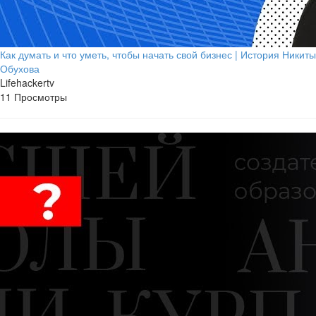
Как думать и что уметь, чтобы начать свой бизнес | История Никиты
Обухова
Lifehackertv
11 Просмотры