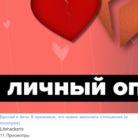
Бросай и беги: 6 признаков, что нужно закончить отношения (и
поскорее)
Lifehackertv
11 Просмотры