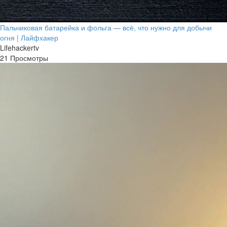
Пальчиковая батарейка и фольга — всё, что нужно для добычи
огня | Лайфхакер
Lifehackertv
21 Просмотры