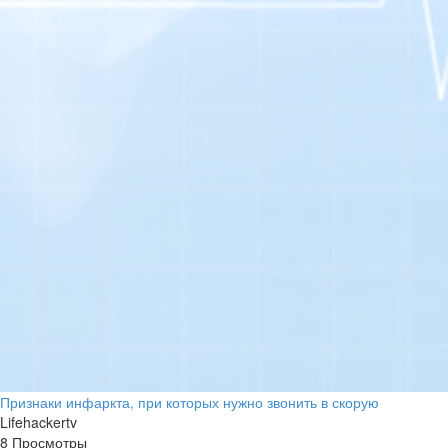
Признаки инфаркта, при которых нужно звонить в скорую
Lifehackertv
8 Просмотры