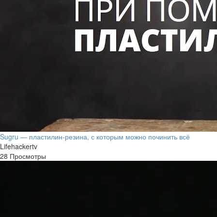
Sugru — пластилин-резина, с которым можно починить всё
Lifehackertv
28 Просмотры