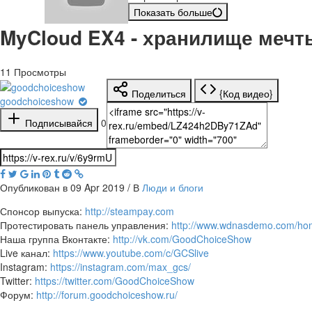
Показать больше
MyCloud EX4 - хранилище мечт
11
Просмотры
Поделиться
{Код видео}
goodchoiceshow
Подписывайся
0
Опубликован в 09 Apr 2019 / В
Люди и блоги
Спонсор выпуска:
http://steampay.com
Протестировать панель управления:
http://www.wdnasdemo.com/ho
Наша группа Вконтакте:
http://vk.com/GoodChoiceShow
Live канал:
https://www.youtube.com/c/GCSlive
Instagram:
https://instagram.com/max_gcs/
Twitter:
https://twitter.com/GoodChoiceShow
Форум:
http://forum.goodchoiceshow.ru/