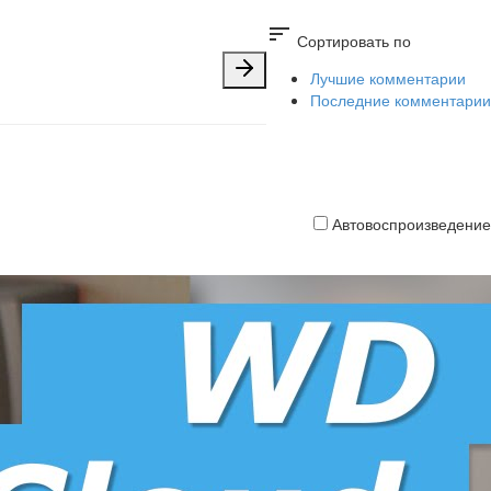
sort
Сортировать по
Лучшие комментарии
Последние комментарии
Автовоспроизведение