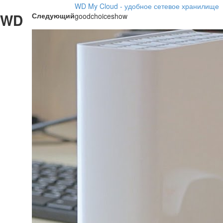
WD My Cloud - удобное сетевое хранилище
WD
Следующий
goodchoiceshow