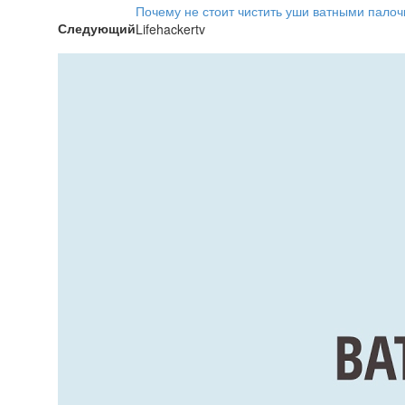
Почему не стоит чистить уши ватными пало
Следующий
Lifehackertv