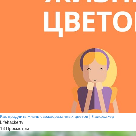
Как продлить жизнь свежесрезанных цветов | Лайфхакер
Lifehackertv
18 Просмотры