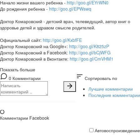
Начало жизни вашего ребенка -
http://goo.gl/EYrWN0
До рождения ребенка -
http://goo.gl/EPWswq
Доктор Комаровский - детский врач, телеведущий, автор книг о
здоровье детей и здравом смысле родителей.
Официальный сайт:
http://goo.gl/KxbfFE
Доктор Комаровский на Google+:
http://goo.gl/K825zP
Доктор Комаровский в Facebook:
http://goo.gl/bCjWFG
Доктор Комаровский в Вконтакте:
http://goo.gl/CmVHM1
Показать больше
sort
0 Комментарии
Сортировать по
Лучшие комментарии
Последние комментарии
Комментарии Facebook
Автовоспроизведение