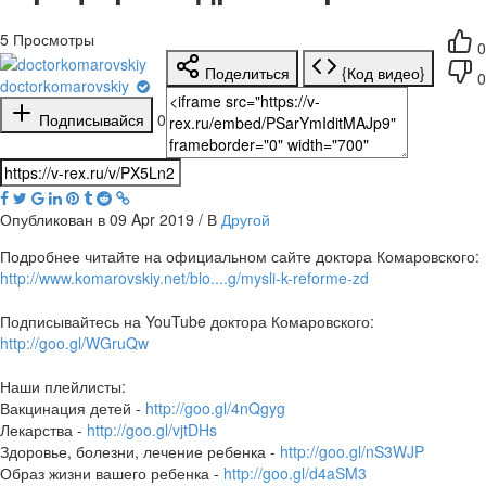
5
Просмотры
0
Поделиться
{Код видео}
0
doctorkomarovskiy
Подписывайся
0
Опубликован в 09 Apr 2019 / В
Другой
Подробнее читайте на официальном сайте доктора Комаровского:
http://www.komarovskiy.net/blo....g/mysli-k-reforme-zd
Подписывайтесь на YouTube доктора Комаровского:
http://goo.gl/WGruQw
Наши плейлисты:
Вакцинация детей -
http://goo.gl/4nQgyg
Лекарства -
http://goo.gl/vjtDHs
Здоровье, болезни, лечение ребенка -
http://goo.gl/nS3WJP
Образ жизни вашего ребенка -
http://goo.gl/d4aSM3