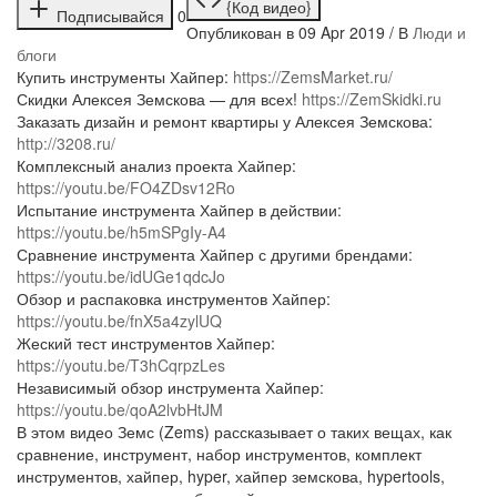
{Код видео}
Подписывайся
0
Опубликован в 09 Apr 2019 / В
Люди и
блоги
Купить инструменты Хайпер:
https://ZemsMarket.ru/
Скидки Алексея Земскова — для всех!
https://ZemSkidki.ru
Заказать дизайн и ремонт квартиры у Алексея Земскова:
http://3208.ru/
Комплексный анализ проекта Хайпер:
https://youtu.be/FO4ZDsv12Ro
Испытание инструмента Хайпер в действии:
https://youtu.be/h5mSPgIy-A4
Сравнение инструмента Хайпер с другими брендами:
https://youtu.be/idUGe1qdcJo
Обзор и распаковка инструментов Хайпер:
https://youtu.be/fnX5a4zylUQ
Жеский тест инструментов Хайпер:
https://youtu.be/T3hCqrpzLes
Независимый обзор инструмента Хайпер:
https://youtu.be/qoA2lvbHtJM
В этом видео Земс (Zems) рассказывает о таких вещах, как
сравнение, инструмент, набор инструментов, комплект
инструментов, хайпер, hyper, хайпер земскова, hypertools,