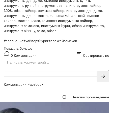
инструменты для дома, бытовой инструмент, купить
инструмент, ручной инструмент, zems, инструмент хайпер,
3208, обзор хайпер, земсков хайпер, инструмент для дома,
инструменты для ремонта, zemsmarket, алексей земсков
хайпер, мастер-класс, комплект инструмента хайпер,
инструмент земскова, инструмент hyper, обзор инструмента,
инструмент stanley, земс, обзор.
#сравнение#хайпер#hyper#алексейземсков
Показать больше
sort
0 Комментарии
Сортировать по
Комментарии Facebook
Автовоспроизведение