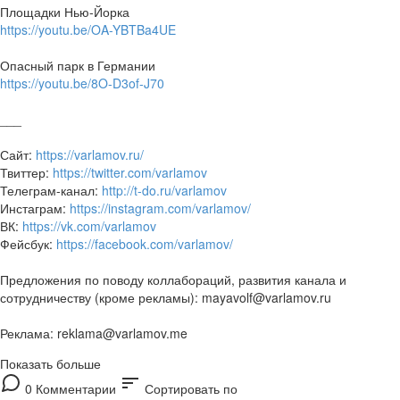
Площадки Нью-Йорка
https://youtu.be/OA-YBTBa4UE
Опасный парк в Германии
https://youtu.be/8O-D3of-J70
___
Сайт:
https://varlamov.ru/
Твиттер:
https://twitter.com/varlamov
Телеграм-канал:
http://t-do.ru/varlamov
Инстаграм:
https://instagram.com/varlamov/
ВК:
https://vk.com/varlamov
Фейсбук:
https://facebook.com/varlamov/
Предложения по поводу коллабораций, развития канала и
сотрудничеству (кроме рекламы): mayavolf@varlamov.ru
Реклама: reklama@varlamov.me
Показать больше
sort
0 Комментарии
Сортировать по