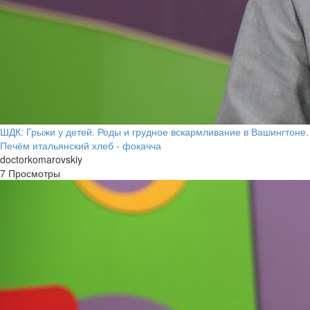
ШДК: Грыжи у детей. Роды и грудное вскармливание в Вашингтоне.
Печём итальянский хлеб - фокачча
doctorkomarovskiy
7 Просмотры