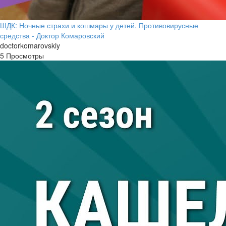
ШДК: Ночные страхи и кошмары у детей. Противовирусные
средства - Доктор Комаровский
doctorkomarovskiy
5 Просмотры