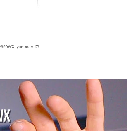
 2990WX, унижаем i7!