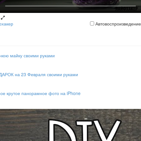
фхакер
Автовоспроизведение
тнюю майку своими руками
ДАРОК на 23 Февраля своими руками
мое крутое панорамное фото на iPhone