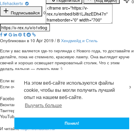
0
Lifehackertv
Подписывайся
0
Опубликован в 10 Apr 2019 / В
Хендмейд и Стиль
Если у вас валяется где-то гирлянда с Нового года, то доставайте и
делайте, пока не стемнело, красивую лампу. Она выглядит круче
свечей и хорошо освещает прикроватный столик. Что с этим
делать дальше — думать вам ;)
Если вам понравилось видео - жмите лайк
На этом веб-сайте используются файлы
Если очень понравилось - подписывайтесь на нас там, где удобно
cookie, чтобы вы могли получить лучший
опыт на нашем веб-сайте.
Facebook:
https://www.facebook.com/lifehacker.ru
Вконтакте:
https://vk.com/lifehacker_ru
Выучить больше
Твиттер:
https://twitter.com/ru_lh
YouTube:
http://www.youtube.com/user/lifehackertv
Понял!
И читайте
http://lifehacker.ru/