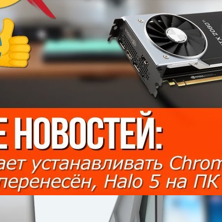
Apple замедляет айфоны, сверхбыстрый SSD за 2000$ от
Corsair и выход PUBG из раннего доступа.
goodchoiceshow
16 Просмотры