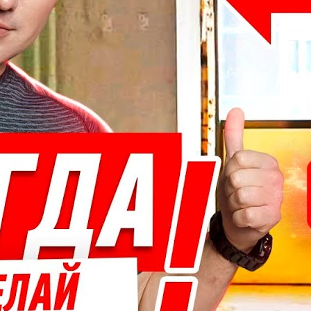
Windows 10 запрещает установку Chrome! Выход RTX
2080ti перенесён, Halo5 на PC и Wolfenstein3 быть!
goodchoiceshow
14 Просмотры