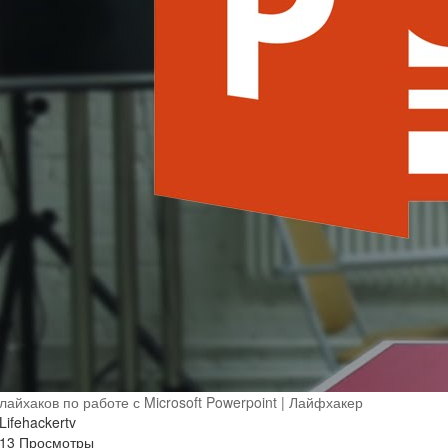
лайхаков по работе с Microsoft Powerpoint | Лайфхакер
Lifehackertv
13 Просмотры