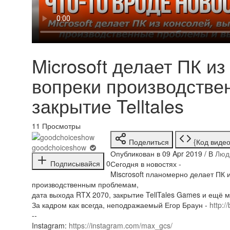
Microsoft делает ПК из
вопреки производств
закрытие Telltales
11
Просмотры
Поделиться
{Код видео
goodchoiceshow
Опубликован в 09 Apr 2019 / В
Люд
Подписывайся
0
Сегодня в новостях -
Miscrosoft планомерно делает ПК и
производственным проблемам,
дата выхода RTX 2070, закрытие TellTales Games и ещё м
За кадром как всегда, неподражаемый Егор Браун -
http:/
--
Instagram:
https://instagram.com/max_gcs/