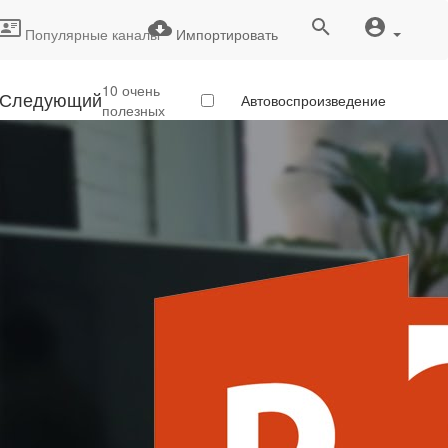
Популярные каналы
Импортировать
10 очень
Следующий
Автовоспроизведение
полезных