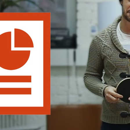
Почему нельзя расширять выход на лоджию? Мастер-
класс Алексея Земскова
www3208ru
12 Просмотры