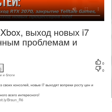
 Xbox, выход новых i7
енным проблемам и
0
}
0
и и блоги
з своих консолей, новые i7 выходят вопреки росту цен и
ного всего интересного!
/bit.ly/Braun_R6