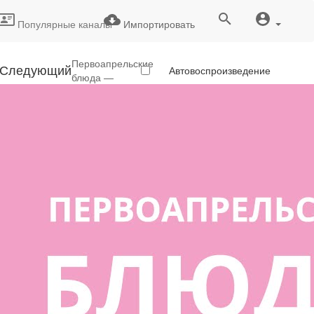
Популярные каналы
Импортировать
Первоапрельские
Следующий
Автовоспроизведение
блюда —