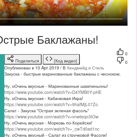
 Острые Баклажаны!
0
Поделиться
{Код видео}
0
Опубликован в 10 Apr 2019 / В
Хендмейд и Стиль
Закуска - быстрые маринованные баклажаны с чесноком.
Ну, оОчень вкусные - Маринованные шампиньоны!
https://www.youtube.com/watch?v=D4YMB0Y-pHE
Ну, оОчень вкусная - Кабачковая Икра!
https://www.youtube.com/watch?v=9hafMjL07Zo
Салат - Закуска "Острая зеленая фасоль"
https://www.youtube.com/watch?v=vnwteqo3IOw
Ну, оОчень вкусная - Морковь по-Корейски!
https://www.youtube.com/watch?v=_cwTd0ad1nc
Ну, оОчень вкусный - Салат из стручковой Фасоли!