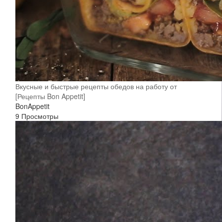
Вкусные и быстрые рецепты обедов на работу от
[Рецепты Bon Appetit]
BonAppetit
9 Просмотры