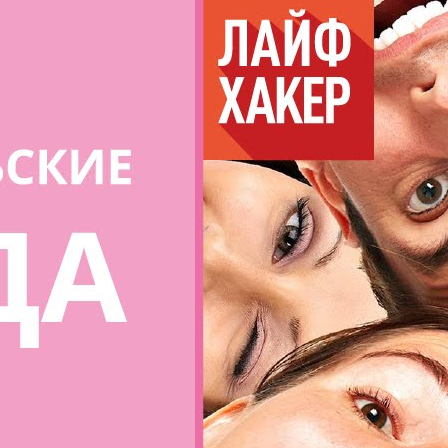
Вкусные и быстрые рецепты обедов на работу от
[Рецепты Bon Appetit]
BonAppetit
9 Просмотры