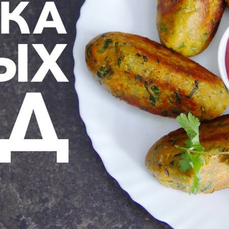
Пробуем ОСТРЫЕ соусы [Рецепты Bon Appetit]
BonAppetit
8 Просмотры
Баклажаны с ветчиной
Neravu
14 Просмотры