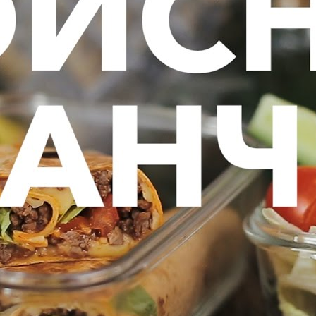
Что приготовить в Пост? Вкусные рецепты постных блюд
от [Рецепты Bon Appetit]
BonAppetit
7 Просмотры