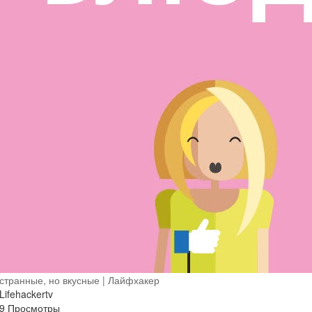
странные, но вкусные | Лайфхакер
Lifehackertv
9 Просмотры