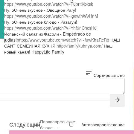
https://www.youtube.com/watch?v=T8britKbxsk
Ну, оОчень вкусное - Овощное Рагу!
https://www.youtube.com/watch?v=lgewfhW9HnM
Ну, оОчень вкусное блюдо - Рататуй!
https://www.youtube.com/watch?v=Yhf9nChcsH8
Испанский салат из Фасоли - Empedrado de
judías!
https://www.youtube.com/watch?v=-fuwKhaRcR8
НАШ
САЙТ СЕМЕЙНАЯ КУХНЯ
http://familykuhnya.com/
Наш
новый канал! HappyLife Family
sort
Сортировать по
Первоапрельские
Следующий
Автовоспроизведение
блюда —