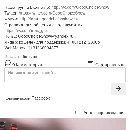
Наша группа Вконтакте:
http://vk.com/GoodChoiceShow
Twitter:
https://twitter.com/GoodChoiceShow
Форум:
http://forum.goodchoiceshow.ru/
Страничка для общения с подписчиками:
https://vk.com/max_gcs
Почта: GoodChoiceShow@yandex.ru
Яндекс кошелёк для поддержки: 41001212123965
WebMoney: R131668994877
Показать больше
sort
0 Комментарии
Сортировать по
Комментарии Facebook
Автовоспроизведение