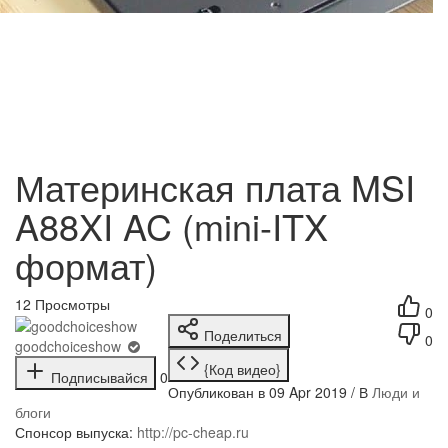
Материнская плата MSI
A88XI AC (mini-ITX
формат)
12
Просмотры
0
Поделиться
0
goodchoiceshow
{Код видео}
Подписывайся
0
Опубликован в 09 Apr 2019 / В
Люди и
блоги
Спонсор выпуска:
http://pc-cheap.ru