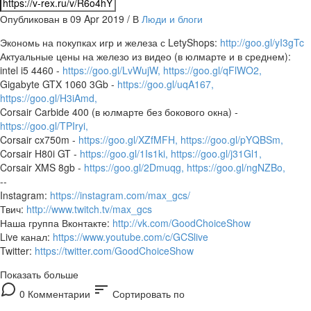
Опубликован в 09 Apr 2019 / В
Люди и блоги
Экономь на покупках игр и железа с LetyShops:
http://goo.gl/yI3gTc
Актуальные цены на железо из видео (в юлмарте и в среднем):
intel i5 4460 -
https://goo.gl/LvWujW,
https://goo.gl/qFlWO2,
Gigabyte GTX 1060 3Gb -
https://goo.gl/uqA167,
https://goo.gl/H3iAmd,
Corsair Carbide 400 (в юлмарте без бокового окна) -
https://goo.gl/TPIryi,
Corsair cx750m -
https://goo.gl/XZfMFH,
https://goo.gl/pYQBSm,
Corsair H80i GT -
https://goo.gl/1Is1ki,
https://goo.gl/j31Gl1,
Corsair XMS 8gb -
https://goo.gl/2Dmuqg,
https://goo.gl/ngNZBo,
--
Instagram:
https://instagram.com/max_gcs/
Твич:
http://www.twitch.tv/max_gcs
Наша группа Вконтакте:
http://vk.com/GoodChoiceShow
Live канал:
https://www.youtube.com/c/GCSlive
Twitter:
https://twitter.com/GoodChoiceShow
Показать больше
sort
0 Комментарии
Сортировать по