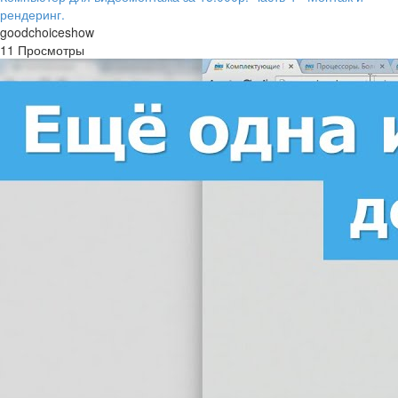
рендеринг.
goodchoiceshow
11 Просмотры