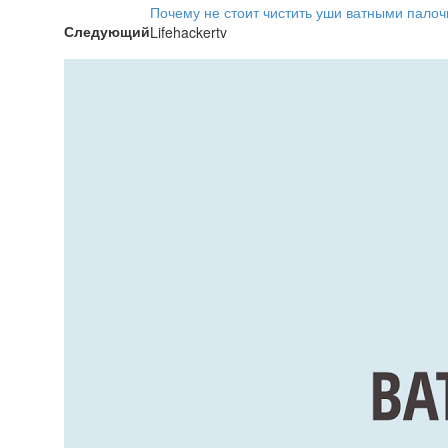
Почему не стоит чистить уши ватными пало
Следующий
Lifehackertv