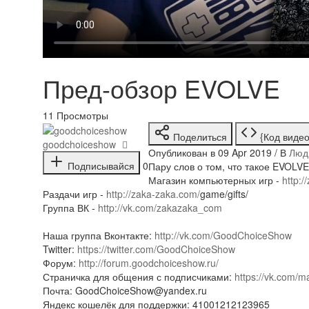
Пред-обзор EVOLVE
11
Просмотры
Поделиться
{Код видео
goodchoiceshow
Опубликован в 09 Apr 2019 / В
Люд
Подписывайся
0
Пару слов о том, что такое EVOLVE 
Магазин компьютерных игр -
http:/
Раздачи игр -
http://zaka-zaka.com/
game/gifts/
Группа ВК -
http://vk.com/zakazaka_com
Наша группа Вконтакте:
http://vk.com/GoodChoiceShow
Twitter:
https://twitter.com/GoodChoiceShow
Форум:
http://forum.goodchoiceshow.ru/
Страничка для общения с подписчиками:
https://vk.com/
Почта: GoodChoiceShow@yandex.ru
Яндекс кошелёк для поддержки: 41001212123965