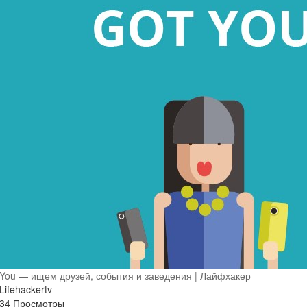
You — ищем друзей, события и заведения | Лайфхакер
Lifehackertv
34 Просмотры