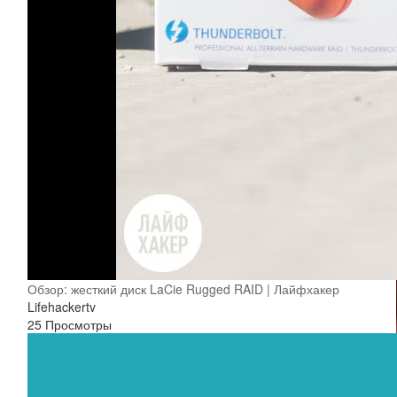
Обзор: жесткий диск LaCie Rugged RAID | Лайфхакер
Lifehackertv
25 Просмотры