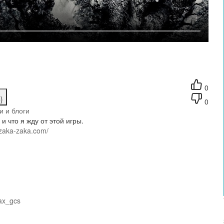
0
}
0
и и блоги
и что я жду от этой игры.
/zaka-zaka.com/
max_gcs