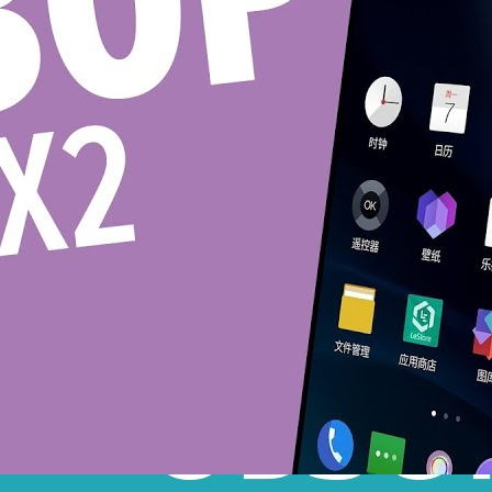
Обзор: жесткий диск LaCie Rugged RAID | Лайфхакер
Lifehackertv
25 Просмотры