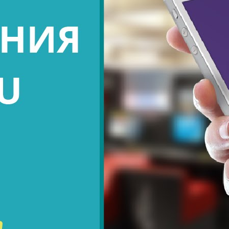
Обзор смартфона Le Max 2 от LeEco
Lifehackertv
9 Просмотры