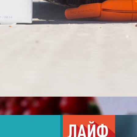
Карта Рокетбанка: обзор и опыт использования |
Лайфхакер
Lifehackertv
23 Просмотры