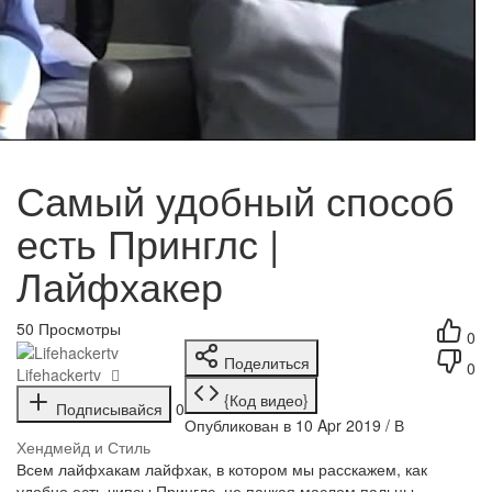
Самый удобный способ
есть Принглс |
Лайфхакер
50
Просмотры
0
Поделиться
0
Lifehackertv
{Код видео}
Подписывайся
0
Опубликован в 10 Apr 2019 / В
Хендмейд и Стиль
Всем лайфхакам лайфхак, в котором мы расскажем, как
удобно есть чипсы Принглс, не пачкая маслом пальцы.