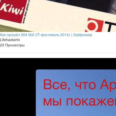
Как прошёл 404 fest (IT-фестиваль 2014) | Лайфхакер
Lifehackertv
23 Просмотры