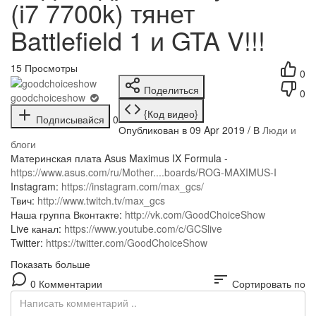
(i7 7700k) тянет
Battlefield 1 и GTA V!!!
15
Просмотры
0
Поделиться
0
goodchoiceshow
{Код видео}
Подписывайся
0
Опубликован в 09 Apr 2019 / В
Люди и
блоги
Материнская плата Asus Maximus IX Formula -
https://www.asus.com/ru/Mother....boards/ROG-MAXIMUS-I
Instagram:
https://instagram.com/max_gcs/
Твич:
http://www.twitch.tv/max_gcs
Наша группа Вконтакте:
http://vk.com/GoodChoiceShow
Live канал:
https://www.youtube.com/c/GCSlive
Twitter:
https://twitter.com/GoodChoiceShow
Показать больше
sort
0 Комментарии
Сортировать по