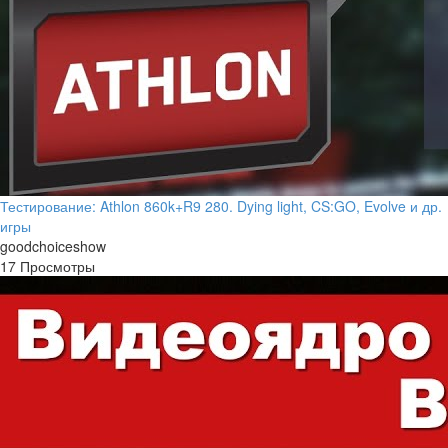
Тестирование: Athlon 860k+R9 280. Dying light, CS:GO, Evolve и др.
игры
goodchoiceshow
17 Просмотры