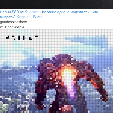
Новый SSD от Kingston! Название одно, а модели три - что
выбрать? Kingston UV 500
goodchoiceshow
21 Просмотры