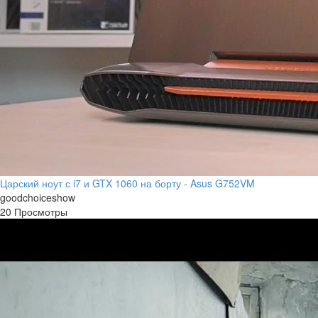
Царский ноут с i7 и GTX 1060 на борту - Asus G752VM
goodchoiceshow
20 Просмотры