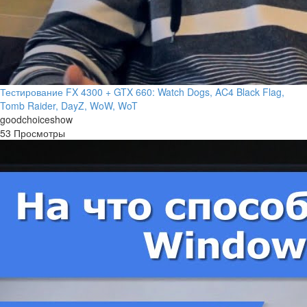
Тестирование FX 4300 + GTX 660: Watch Dogs, AC4 Black Flag,
Tomb Raider, DayZ, WoW, WoT
goodchoiceshow
53 Просмотры