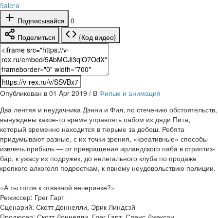
5alera
Подписывайся
0
Поделиться
{Код видео}
Опубликован в 01 Apr 2019 / В
Фильм и анимация
Два лентяя и неудачника Дэнни и Фил, по стечению обстоятельств,
вынуждены какое-то время управлять пабом их дяди Пита,
который временно находится в тюрьме за дебош. Ребята
придумывают разные, с их точки зрения, «креативные» способы
извлечь прибыль — от превращения ирландского паба в стриптиз-
бар, к ужасу их подружек, до нелегального клуба по продаже
крепкого алкоголя подросткам, к явному неудовольствию полиции.
«А ты готов к отвязной вечеринке?»
Режиссер: Грег Гарт
Сценарий: Скотт Доннелли, Эрик Линдсэй
Продюсер: Скотт Доннелли, Грег Гарт, Спенс Джексон, ...