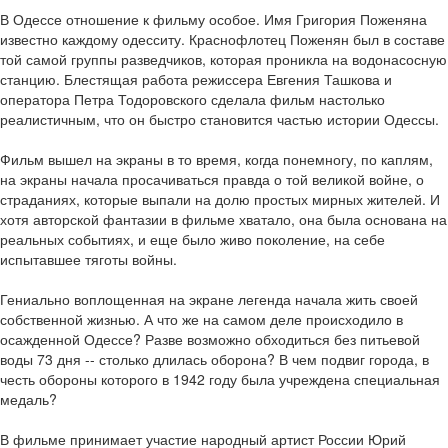
В Одессе отношение к фильму особое. Имя Григория Поженяна
известно каждому одесситу. Краснофлотец Поженян был в составе
той самой группы разведчиков, которая проникла на водонасосную
станцию. Блестящая работа режиссера Евгения Ташкова и
оператора Петра Тодоровского сделала фильм настолько
реалистичным, что он быстро становится частью истории Одессы.
Фильм вышел на экраны в то время, когда понемногу, по каплям,
на экраны начала просачиваться правда о той великой войне, о
страданиях, которые выпали на долю простых мирных жителей. И
хотя авторской фантазии в фильме хватало, она была основана на
реальных событиях, и еще было живо поколение, на себе
испытавшее тяготы войны.
Гениально воплощенная на экране легенда начала жить своей
собственной жизнью. А что же на самом деле происходило в
осажденной Одессе? Разве возможно обходиться без питьевой
воды 73 дня -- столько длилась оборона? В чем подвиг города, в
честь обороны которого в 1942 году была учреждена специальная
медаль?
В фильме принимает участие народный артист России Юрий