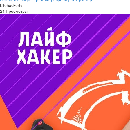
Lifehackertv
24 Просмотры