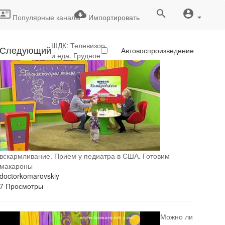
Популярные каналы
Импортировать
ШДК: Телевизор
Следующий
Автовоспроизведение
и еда. Грудное
вскармливание. Прием у педиатра в США. Готовим
макароны
doctorkomarovskiy
7 Просмотры
Можно ли