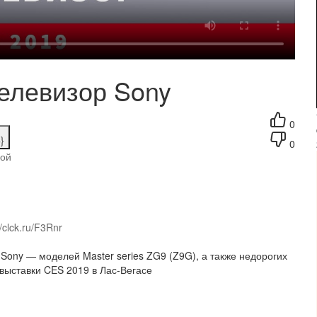
елевизор Sony
0
}
0
гой
//clck.ru/F3Rnr
Sony — моделей Master series ZG9 (Z9G), а также недорогих
 выставки CES 2019 в Лас-Вегасе