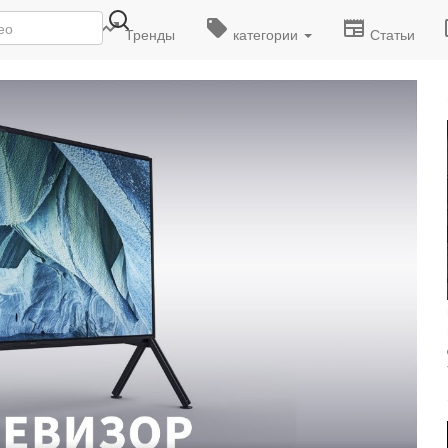
деоролики
Тренды
категории
Статьи