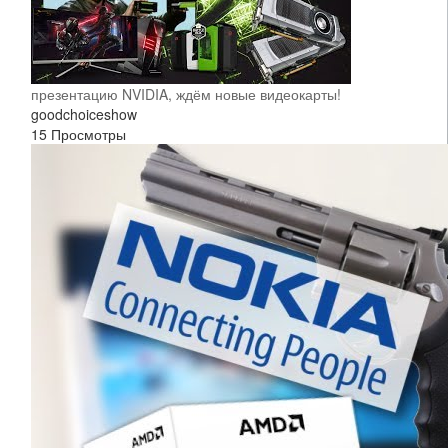
презентацию NVIDIA, ждём новые видеокарты!
goodchoiceshow
15 Просмотры