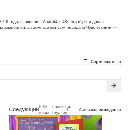
8 года, сравнения, Android и iOS, ноутбуки и дроны,
лектромобилей, а также все выпуски передачи Чудо техники —
sort
Сортировать по
ШДК: Телевизор
Следующий
Автовоспроизведение
и еда. Грудное