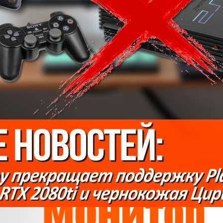
Asus PG27AQ - топовый 4к монитор
goodchoiceshow
8 Просмотры