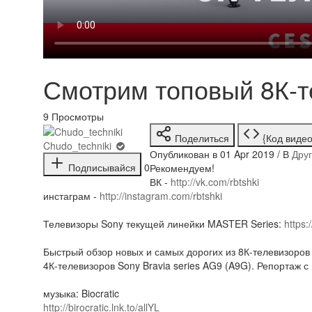
Смотрим топовый 8К-т
9
Просмотры
Поделиться
{Код видео
Chudo_techniki
Опубликован в 01 Apr 2019 / В
Дру
Подписывайся
0
Рекомендуем!
ВК -
http://vk.com/rbtshki
инстаграм -
http://instagram.com/rbtshki
Телевизоры Sony текущей линейки MASTER Series:
https:
Быстрый обзор новых и самых дорогих из 8К-телевизоров 
4К-телевизоров Sony Bravia series AG9 (A9G). Репортаж с
музыка: Biocratic
http://birocratic.lnk.to/allYL