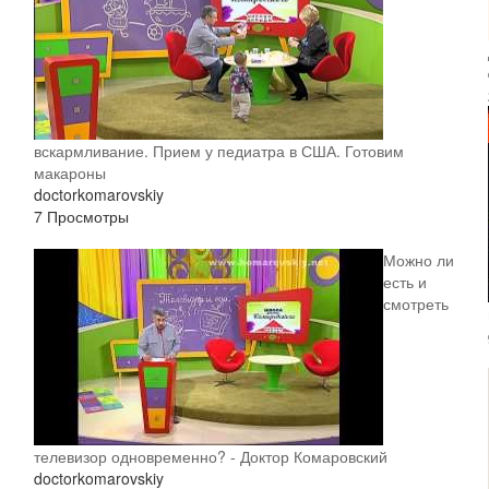
вскармливание. Прием у педиатра в США. Готовим
макароны
doctorkomarovskiy
7 Просмотры
Можно ли
есть и
смотреть
телевизор одновременно? - Доктор Комаровский
doctorkomarovskiy