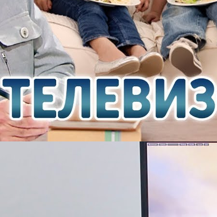
Револьвер от Nokia, Sony прекратила поддержку и ремонт
Playstation, и игровые тесты RTX 2080ti!
goodchoiceshow
7 Просмотры