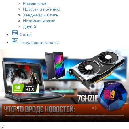
Развлечения
Новости и политика
Хендмейд и Стиль
Некоммерческие
Другой
Статьи
Популярные каналы