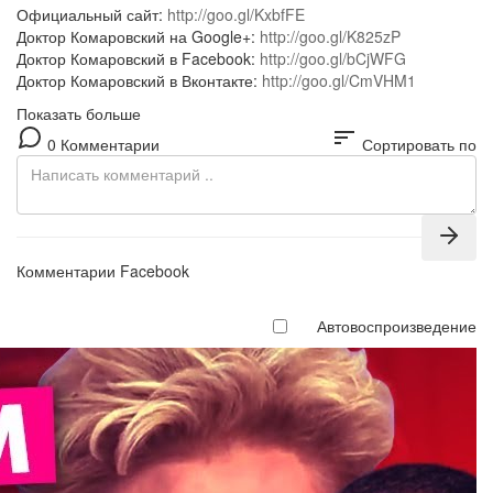
Официальный сайт:
http://goo.gl/KxbfFE
Доктор Комаровский на Google+:
http://goo.gl/K825zP
Доктор Комаровский в Facebook:
http://goo.gl/bCjWFG
Доктор Комаровский в Вконтакте:
http://goo.gl/CmVHM1
Показать больше
sort
0 Комментарии
Сортировать по
Комментарии Facebook
Автовоспроизведение