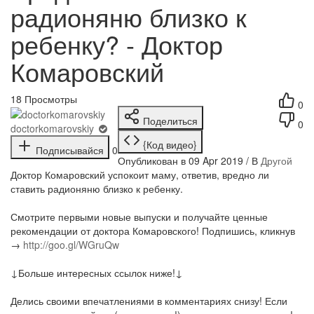
радионяню близко к
ребенку? - Доктор
Комаровский
18
Просмотры
0
Поделиться
0
doctorkomarovskiy
{Код видео}
Подписывайся
0
Опубликован в 09 Apr 2019 / В
Другой
Доктор Комаровский успокоит маму, ответив, вредно ли
ставить радионяню близко к ребенку.
Смотрите первыми новые выпуски и получайте ценные
рекомендации от доктора Комаровского! Подпишись, кликнув
→
http://goo.gl/WGruQw
↓Больше интересных ссылок ниже!↓
Делись своими впечатлениями в комментариях снизу! Если