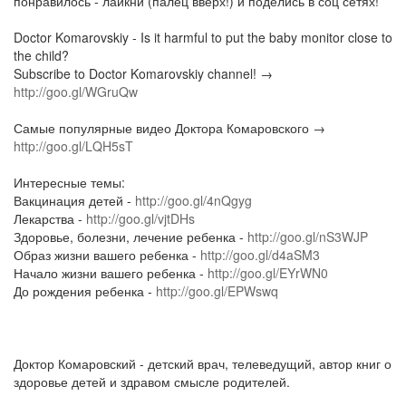
понравилось - лайкни (палец вверх!) и поделись в соц сетях!
Doctor Komarovskiy - Is it harmful to put the baby monitor close to
the child?
Subscribe to Doctor Komarovskiy channel! →
http://goo.gl/WGruQw
Самые популярные видео Доктора Комаровского →
http://goo.gl/LQH5sT
Интересные темы:
Вакцинация детей -
http://goo.gl/4nQgyg
Лекарства -
http://goo.gl/vjtDHs
Здоровье, болезни, лечение ребенка -
http://goo.gl/nS3WJP
Образ жизни вашего ребенка -
http://goo.gl/d4aSM3
Начало жизни вашего ребенка -
http://goo.gl/EYrWN0
До рождения ребенка -
http://goo.gl/EPWswq
Доктор Комаровский - детский врач, телеведущий, автор книг о
здоровье детей и здравом смысле родителей.