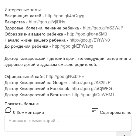
Интересные темы:
Вакцинация детей -
http://goo.gl/4nQgyg
Лекарства -
http://goo.gl/vjtDHs
Здоровье, болезни, лечение ребенка -
http://goo.gl/nS3WJP
Образ жизни вашего ребенка -
http://goo.gl/d4aSM3
Начало жизни вашего ребенка -
http://goo.gl/EYrWN0
До рождения ребенка -
http://goo.gl/EPWswq
Доктор Комаровский - детский врач, телеведущий, автор книг о
здоровье детей и здравом смысле родителей.
Официальный сайт:
http://goo.gl/KxbfFE
Доктор Комаровский на Google+:
http://goo.gl/K825zP
Доктор Комаровский в Facebook:
http://goo.gl/bCjWFG
Доктор Комаровский в Вконтакте:
http://goo.gl/CmVHM1
Показать больше
sort
0 Комментарии
Сортировать по