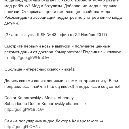
мед ребёнку? Мёд и ботулизм. Добавление мёда в горячие
напитки. Отхаркивающее и смягчающее свойства меда.
Рекомендации ассоциаций педиатров по употреблению мёда
детьми.
(2 часть выпуска ШДК № 43, эфир от 22 Ноября 2017)
Смотрите первыми новые выпуски и получайте ценные
рекомендации от доктора Комаровского! Подпишись, кликнув
→
http://goo.gl/WGruQw
↓Больше интересных ссылок ниже!↓
Делись своими впечатлениями в комментариях снизу! Если
понравилось - лайкни (палец вверх!) и поделись в соц сетях!
Doctor Komarovskiy - Meals: of honey
Subscribe to Doctor Komarovskiy channel! →
http://goo.gl/WGruQw
Самые популярные видео Доктора Комаровского →
http://goo.gl/LQH5sT