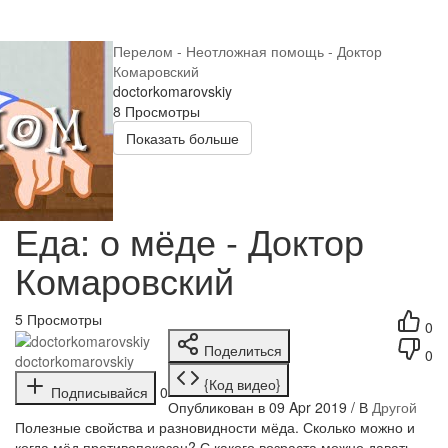
Перелом - Неотложная помощь - Доктор
Комаровский
doctorkomarovskiy
8 Просмотры
Показать больше
Еда: о мёде - Доктор
Комаровский
5
Просмотры
0
Поделиться
0
doctorkomarovskiy
{Код видео}
Подписывайся
0
Опубликован в 09 Apr 2019 / В
Другой
Полезные свойства и разновидности мёда. Сколько можно и
когда мёд противопоказан? С какого возраста можно давать