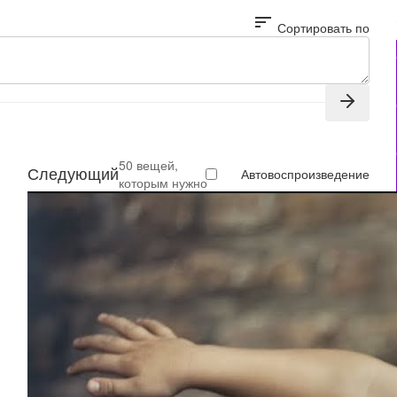
sort
Сортировать по
50 вещей,
Следующий
Автовоспроизведение
которым нужно