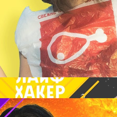
6 самых дурацких вещей, которые могут случиться в
новогоднюю ночь
Lifehackertv
7 Просмотры