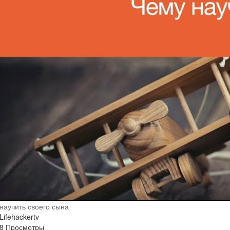
научить своего сына
Lifehackertv
8 Просмотры