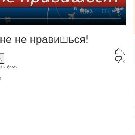
не не нравишься!
0
}
0
и и блоги
0