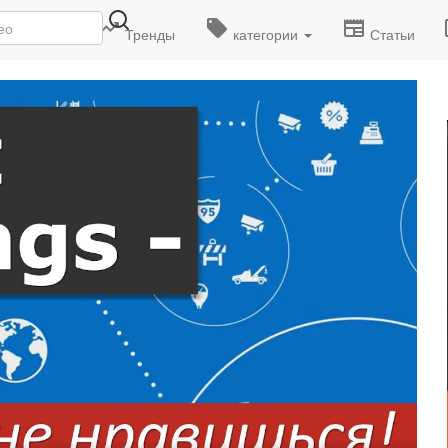
деоролики
Тренды
категории
Статьи