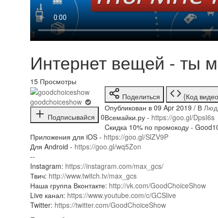
Интернет вещей - ты м
15
Просмотры
Поделиться
{Код видео
goodchoiceshow
Опубликован в 09 Apr 2019 / В
Люд
Подписывайся
0
Всемайки.ру -
https://goo.gl/DpsI6s
Cкидка 10% по промокоду - Good1
Приложения для iOS -
https://goo.gl/SlZV9P
Для Android -
https://goo.gl/wq5Zon
--
Instagram:
https://instagram.com/max_gcs/
Твич:
http://www.twitch.tv/max_gcs
Наша группа Вконтакте:
http://vk.com/GoodChoiceShow
Live канал:
https://www.youtube.com/c/GCSlive
Twitter:
https://twitter.com/GoodChoiceShow