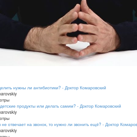
делить нужны ли антибиотики? - Доктор Комаровский
arovskiy
отры
 детские продукты или делать самим? - Доктор Комаровский
arovskiy
отры
 не отвечает на звонок, то нужно ли звонить ещё? - Доктор Комаро
arovskiy
отры