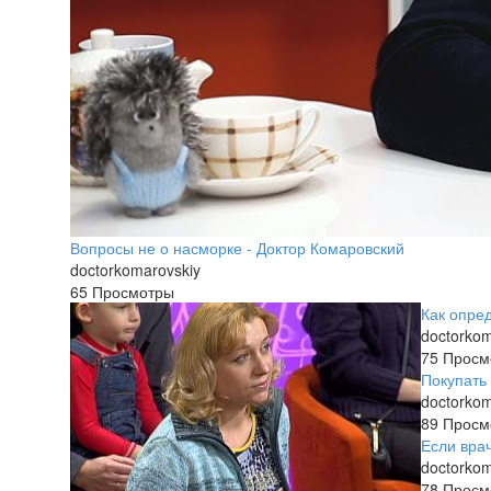
Вопросы не о насморке - Доктор Комаровский
doctorkomarovskiy
65 Просмотры
Как опре
doctorkom
75 Просм
Покупать
doctorkom
89 Просм
Если врач
doctorkom
78 Просм