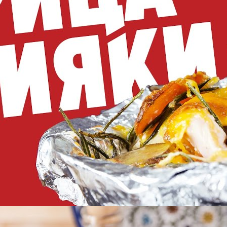
Курица, запеченная с цитрусами и травами [Рецепты Bon
Appetit]
BonAppetit
13 Просмотры