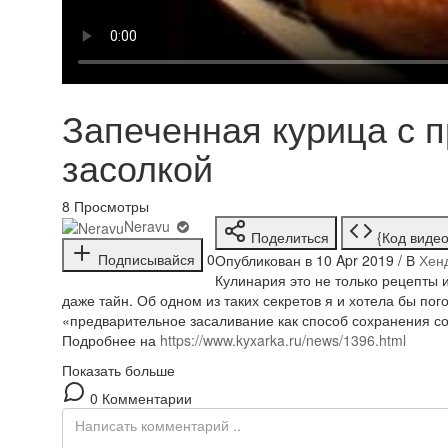
Запеченная курица с 
засолкой
8
Просмотры
Neravu
Поделиться
{Код видео
Подписывайся
0
Опубликован в 10 Apr 2019 / В
Хен
Кулинария это не только рецепты и
даже тайн. Об одном из таких секретов я и хотела бы пого
«предварительное засаливание как способ сохранения с
Подробнее на
https://www.kyxarka.ru/news/1396.html
Показать больше
0 Комментарии