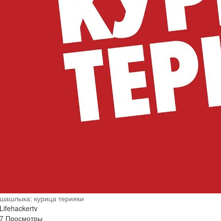
шашлыка: курица терияки
Lifehackertv
7 Просмотры