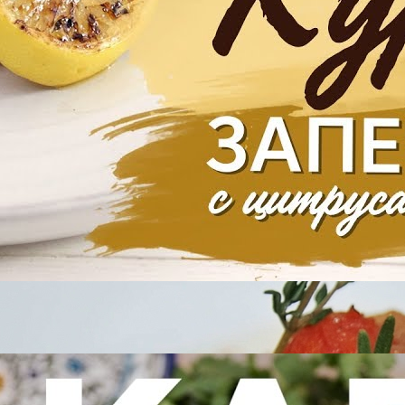
Курица
BonAppetit
11 Просмотры