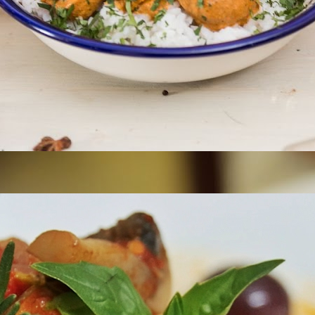
Курица по-итальянски с помидорами. Рецепт
“Каччиаторе” от [Рецепты Bon Appetit]
BonAppetit
15 Просмотры