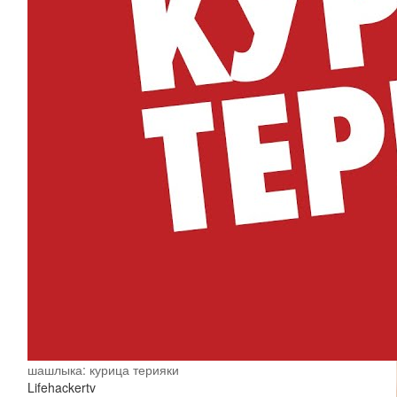
шашлыка: курица терияки
Lifehackertv