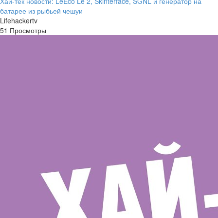
Хай-тек новости: LeEco Le 2, Skinterface, SGNL и генератор на
батарее из рыбьей чешуи
Lifehackertv
51 Просмотры