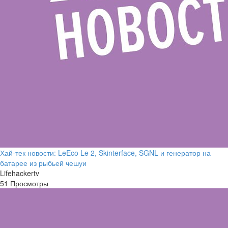
Хай-тек новости: LeEco Le 2, Skinterface, SGNL и генератор на
батарее из рыбьей чешуи
Lifehackertv
51 Просмотры