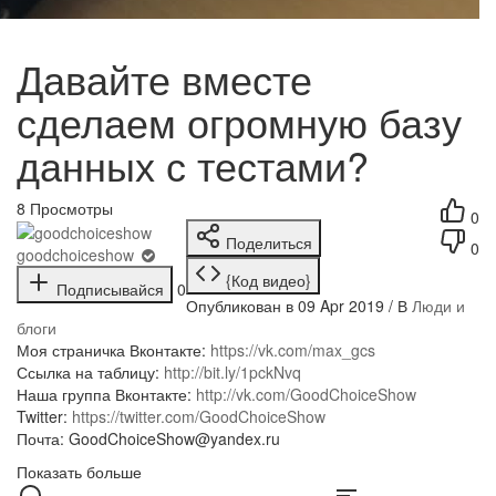
Давайте вместе
сделаем огромную базу
данных с тестами?
8
Просмотры
0
Поделиться
0
goodchoiceshow
{Код видео}
Подписывайся
0
Опубликован в 09 Apr 2019 / В
Люди и
блоги
Моя страничка Вконтакте:
https://vk.com/max_gcs
Ссылка на таблицу:
http://bit.ly/1pckNvq
Наша группа Вконтакте:
http://vk.com/GoodChoiceShow
Twitter:
https://twitter.com/GoodChoiceShow
Почта: GoodChoiceShow@yandex.ru
Показать больше