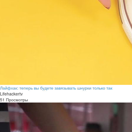
Лайфхак: теперь вы будете завязывать шнурки только так
Lifehackertv
51 Просмотры