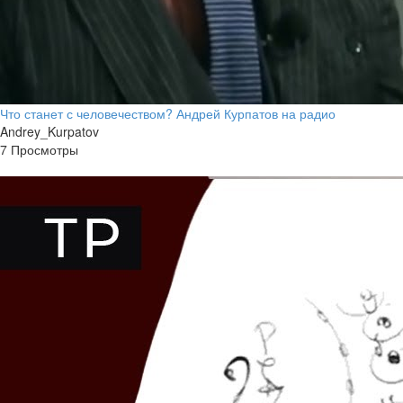
Что станет с человечеством? Андрей Курпатов на радио
Andrey_Kurpatov
7 Просмотры