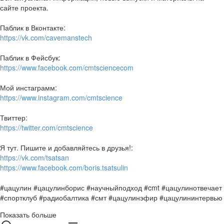
сайте проекта.
Паблик в Вконтакте:
https://vk.com/cavemanstech
Паблик в Фейсбук:
https://www.facebook.com/cmtsciencecom
Мой инстаграмм:
https://www.instagram.com/cmtscience
Твиттер:
https://twitter.com/cmtscience
Я тут. Пишите и добавляйтесь в друзья!:
https://vk.com/tsatsan
https://www.facebook.com/boris.tsatsulin
#цацулин #цацулинборис #научныйподход #cmt #цацулинотвечает
#спортклуб #радиобалтика #смт #цацулинэфир #цацулининтервью
Показать больше