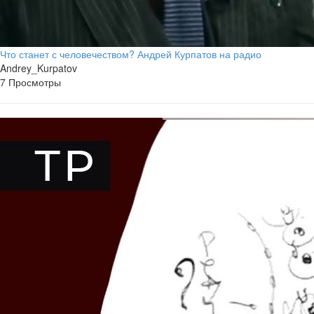
Что станет с человечеством? Андрей Курпатов на радио
Andrey_Kurpatov
7 Просмотры