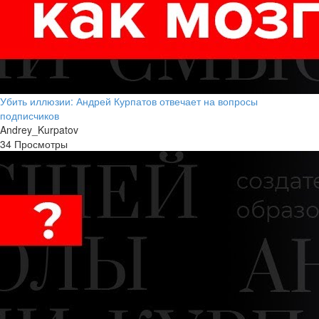
Убить иллюзии: Андрей Курпатов отвечает на вопросы
подписчиков
Andrey_Kurpatov
34 Просмотры