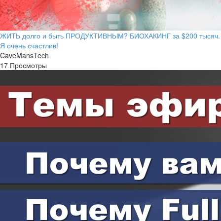
ЖИТЬ долго и быть ПРОДУКТИВНЫМ? БИОХАКИНГ за $200 тысяч.
Я очень счастлив!
CaveMansTech
17 Просмотры