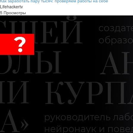
Как заработать пару тысяч: проверяем работы на себе
Lifehackertv
5 Просмотры