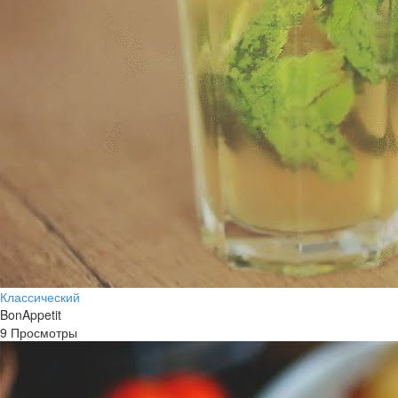
Классический
BonAppetit
9 Просмотры