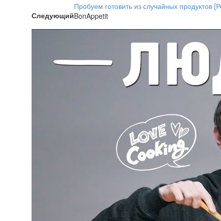
Пробуем готовить из случайных продуктов [Р
Следующий
BonAppetit