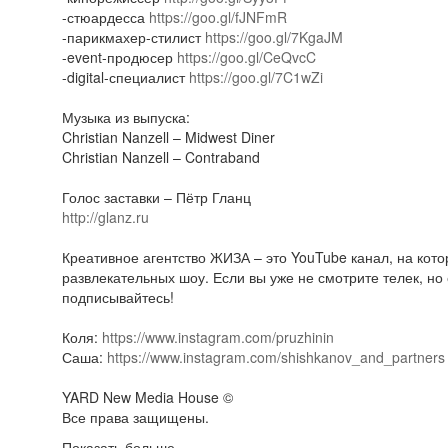
-стюардесса
https://goo.gl/fJNFmR
-парикмахер-стилист
https://goo.gl/7KgaJM
-event-продюсер
https://goo.gl/CeQvcC
-digital-специалист
https://goo.gl/7C1wZi
Музыка из выпуска:
Christian Nanzell – Midwest Diner
Christian Nanzell – Contraband
Голос заставки – Пётр Гланц
http://glanz.ru
Креативное агентство ЖИЗА – это YouTube канал, на ко
развлекательных шоу. Если вы уже не смотрите телек, но 
подписывайтесь!
Коля:
https://www.instagram.com/pruzhinin
Саша:
https://www.instagram.com/shishkanov_and_partners
YARD New Media House ©
Все права защищены.
Показать больше