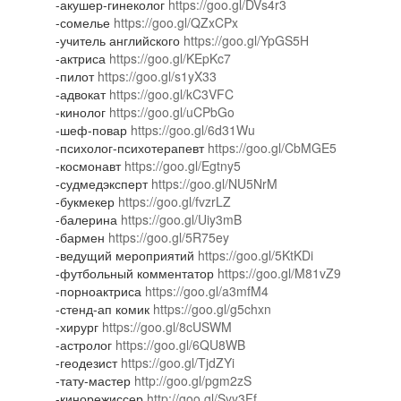
-акушер-гинеколог
https://goo.gl/DVs4r3
-сомелье
https://goo.gl/QZxCPx
-учитель английского
https://goo.gl/YpGS5H
-актриса
https://goo.gl/KEpKc7
-пилот
https://goo.gl/s1yX33
-адвокат
https://goo.gl/kC3VFC
-кинолог
https://goo.gl/uCPbGo
-шеф-повар
https://goo.gl/6d31Wu
-психолог-психотерапевт
https://goo.gl/CbMGE5
-космонавт
https://goo.gl/Egtny5
-судмедэксперт
https://goo.gl/NU5NrM
-букмекер
https://goo.gl/fvzrLZ
-балерина
https://goo.gl/Uiy3mB
-бармен
https://goo.gl/5R75ey
-ведущий мероприятий
https://goo.gl/5KtKDi
-футбольный комментатор
https://goo.gl/M81vZ9
-порноактриса
https://goo.gl/a3mfM4
-стенд-ап комик
https://goo.gl/g5chxn
-хирург
https://goo.gl/8cUSWM
-астролог
https://goo.gl/6QU8WB
-геодезист
https://goo.gl/TjdZYi
-тату-мастер
http://goo.gl/pgm2zS
-кинорежиссер
http://goo.gl/Syy3Ff