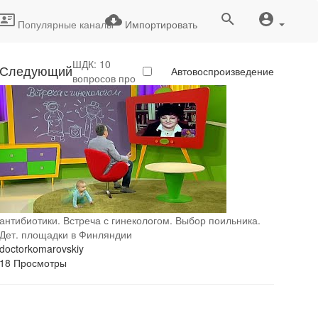
Популярные каналы
Импортировать
ШДК: 10
Следующий
Автовоспроизведение
вопросов про
антибиотики. Встреча с гинекологом. Выбор поильника.
Дет. площадки в Финляндии
doctorkomarovskiy
18 Просмотры