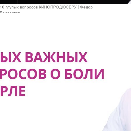
10 глупых вопросов КИНОПРОДЮСЕРУ | Фёдор
Бондарчук
Zhiza
11 Просмотры