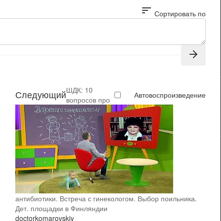
sort
Сортировать по
ШДК: 10
Следующий
Автовоспроизведение
вопросов про
антибиотики. Встреча с гинекологом. Выбор поильника.
Дет. площадки в Финляндии
doctorkomarovskiy