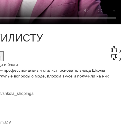
СТИЛИСТУ
0
}
0
и и блоги
» – профессиональный стилист, основательница Школы
лупые вопросы о моде, плохом вкусе и получили на них
m/shkola_shopinga
X1mJZV