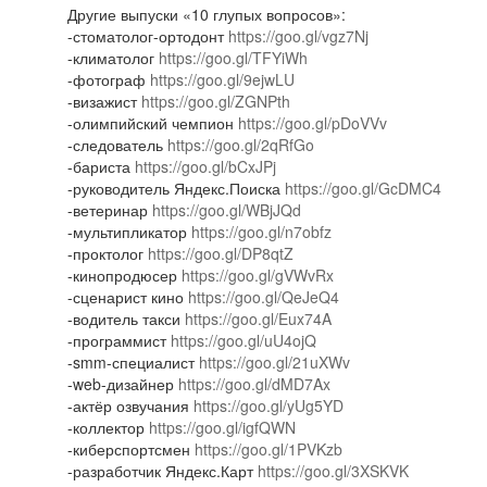
Другие выпуски «10 глупых вопросов»:
-стоматолог-ортодонт
https://goo.gl/vgz7Nj
-климатолог
https://goo.gl/TFYiWh
-фотограф
https://goo.gl/9ejwLU
-визажист
https://goo.gl/ZGNPth
-олимпийский чемпион
https://goo.gl/pDoVVv
-следователь
https://goo.gl/2qRfGo
-бариста
https://goo.gl/bCxJPj
-руководитель Яндекс.Поиска
https://goo.gl/GcDMC4
-ветеринар
https://goo.gl/WBjJQd
-мультипликатор
https://goo.gl/n7obfz
-проктолог
https://goo.gl/DP8qtZ
-кинопродюсер
https://goo.gl/gVWvRx
-сценарист кино
https://goo.gl/QeJeQ4
-водитель такси
https://goo.gl/Eux74A
-программист
https://goo.gl/uU4ojQ
-smm-специалист
https://goo.gl/21uXWv
-web-дизайнер
https://goo.gl/dMD7Ax
-актёр озвучания
https://goo.gl/yUg5YD
-коллектор
https://goo.gl/igfQWN
-киберспортсмен
https://goo.gl/1PVKzb
-разработчик Яндекс.Карт
https://goo.gl/3XSKVK