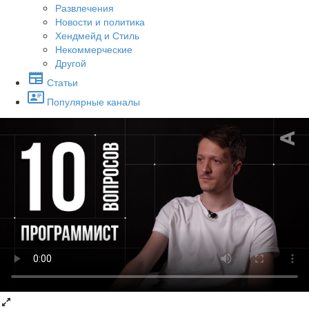
Развлечения
Новости и политика
Хендмейд и Стиль
Некоммерческие
Другой
Статьи
Популярные каналы