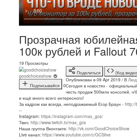
Прозрачная юбилейная
100к рублей и Fallout 
19
Просмотры
Поделиться
{Код видео
goodchoiceshow
Опубликован в 09 Apr 2019 / В
Люд
Подписывайся
0
Сегодня в новостях - официальный
честь продаж 500млн консолей, ч/б
и ещё много всего интересного!
За кадром как всегда, неподражаемый Егор Браун -
http:/
--
Instagram:
https://instagram.com/max_gcs/
Твич:
http://www.twitch.tv/max_gcs
Наша группа Вконтакте:
http://vk.com/GoodChoiceShow
Live канал:
https://www.youtube.com/c/GCSlive