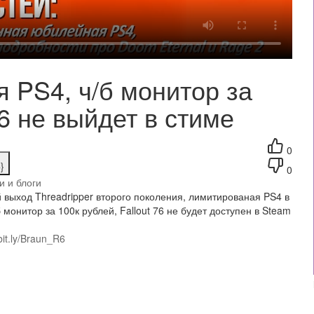
 PS4, ч/б монитор за
76 не выйдет в стиме
0
}
0
и и блоги
 выход Threadripper второго поколения, лимитированая PS4 в
 монитор за 100к рублей, Fallout 76 не будет доступен в Steam
/bit.ly/Braun_R6