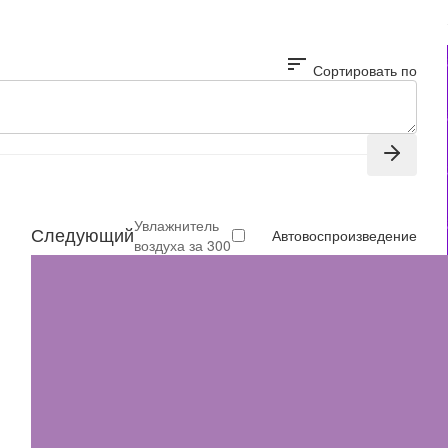
sort
Сортировать по
Увлажнитель
Следующий
Автовоспроизведение
воздуха за 300