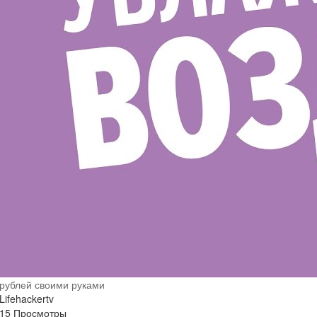
рублей своими руками
Lifehackertv
15 Просмотры