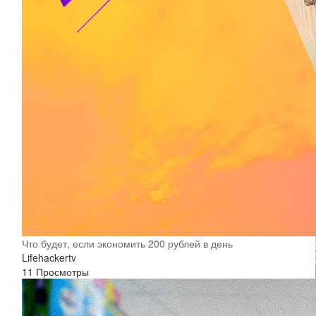
Что будет, если экономить 200 рублей в день
Lifehackertv
11 Просмотры