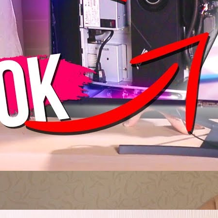
Acer XG270HU - игровой монитор, который мог быть
идеальным
goodchoiceshow
8 Просмотры