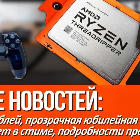
Что будет, если в монитор запихнуть RTX 2080 и i7
9700k?
goodchoiceshow
16 Просмотры