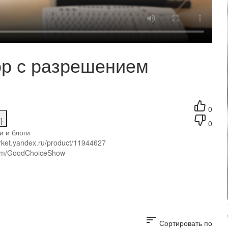
ор с разрешением
0
}
0
и и блоги
arket.yandex.ru/product/11944627
.com/GoodChoiceShow
sort
Сортировать по