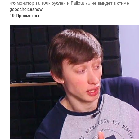
ч/б монитор за 100к рублей и Fallout 76 не выйдет в стиме
goodchoiceshow
19 Просмотры