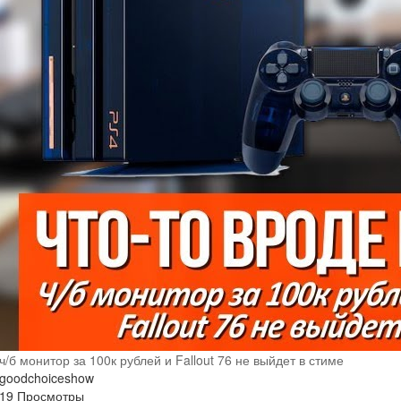
ч/б монитор за 100к рублей и Fallout 76 не выйдет в стиме
goodchoiceshow
19 Просмотры