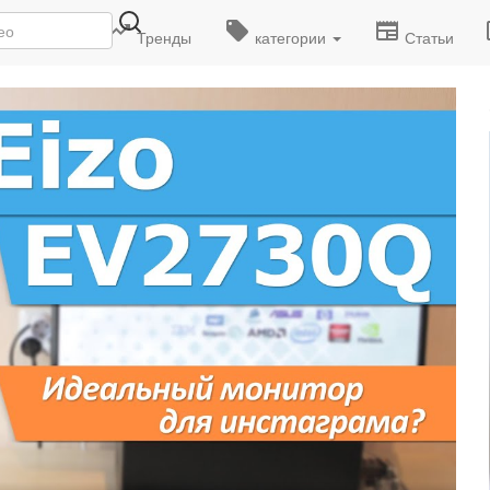
деоролики
Тренды
категории
Статьи