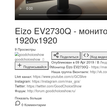
Eizo EV2730Q - монит
1920х1920
9
Просмотры
Поделиться
{Код видео
goodchoiceshow
Опубликован в 09 Apr 2019 / В
Люд
Подписывайся
0
Монитор Eizo EV2730Q -
https://m
Наша группа Вконтакте:
http://vk
Live канал:
https://www.youtube.com/c/GCSlive
Instagram:
https://instagram.com/max_gcs/
Twitter:
https://twitter.com/GoodChoiceShow
Форум:
http://forum.goodchoiceshow.ru/
Показать больше
0 Комментарии