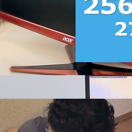
Распаковка вкусняшек из магазина (Radeon HD7770 и
монитор BenQ DL2215)
goodchoiceshow
17 Просмотры