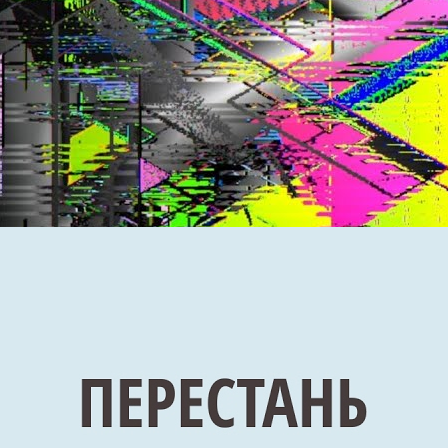
Как делать скриншоты на OS X: все, что вам нужно знать
Lifehackertv
19 Просмотры