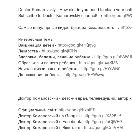
Doctor Komarovskiy - How old do you need to clean your chil
Subscribe to Doctor Komarovskiy channel! →
http://goo.gl/
Самые популярные видео Доктора Комаровского →
http:
Интересные темы:
Вакцинация детей -
http://goo.gl/4nQgyg
Лекарства -
http://goo.gl/vjtDHs
Здоровье, болезни, лечение ребенка -
http://goo.gl/nS3WJ
Образ жизни вашего ребенка -
http://goo.gl/d4aSM3
Начало жизни вашего ребенка -
http://goo.gl/EYrWN0
До рождения ребенка -
http://goo.gl/EPWswq
Доктор Комаровский - детский врач, телеведущий, автор 
Официальный сайт:
http://goo.gl/KxbfFE
Доктор Комаровский на Google+:
http://goo.gl/K825zP
Доктор Комаровский в Facebook:
http://goo.gl/bCjWFG
Доктор Комаровский в Вконтакте:
http://goo.gl/CmVHM1