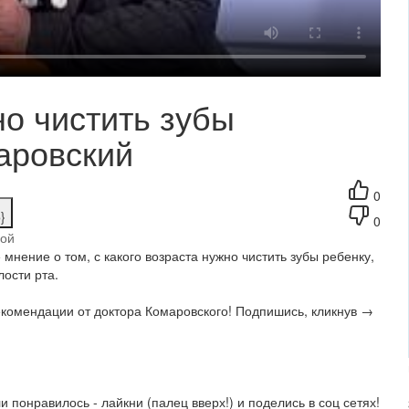
но чистить зубы
аровский
0
}
0
гой
мнение о том, с какого возраста нужно чистить зубы ребенку,
лости рта.
комендации от доктора Комаровского! Подпишись, кликнув →
 понравилось - лайкни (палец вверх!) и поделись в соц сетях!