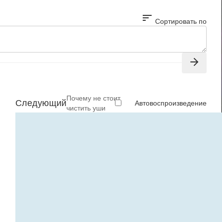
sort
Сортировать по
Почему не стоит
Следующий
Автовоспроизведение
чистить уши