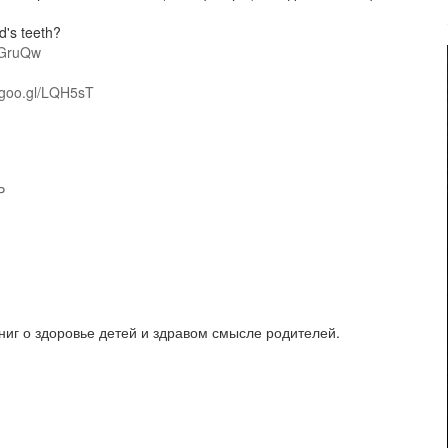
d's teeth?
WGruQw
//goo.gl/LQH5sT
P
книг о здоровье детей и здравом смысле родителей.