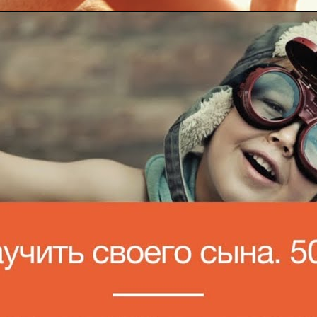
Что нужно знать о музыкальных фестивалях | Лайфхакер
Lifehackertv
22 Просмотры