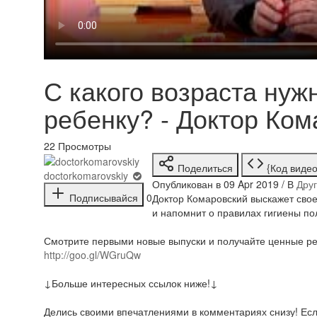
С какого возраста нуж
ребенку? - Доктор Ком
22
Просмотры
Поделиться
{Код видео
doctorkomarovskiy
Опубликован в 09 Apr 2019 / В
Дру
Подписывайся
0
Доктор Комаровский выскажет свое 
и напомнит о правилах гигиены по
Смотрите первыми новые выпуски и получайте ценные ре
http://goo.gl/WGruQw
↓Больше интересных ссылок ниже!↓
Делись своими впечатлениями в комментариях снизу! Если